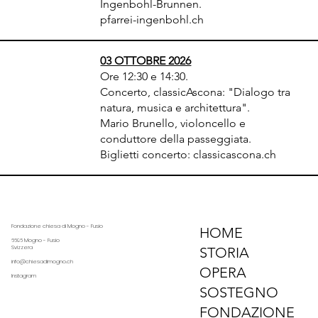
Ingenbohl-Brunnen.
pfarrei-ingenbohl.ch
03 OTTOBRE 2026
Ore 12:30 e 14:30.
Concerto, classicAscona: "Dialogo tra
natura, musica e architettura".
Mario Brunello, violoncello e
conduttore della passeggiata.
Biglietti concerto: classicascona.ch
Fondazione chiesa di Mogno - Fusio
HOME
6696 Mogno - Fusio
Svizzera
STORIA
info@chiesadimogno.ch
OPERA
Instagram
SOSTEGNO
FONDAZIONE