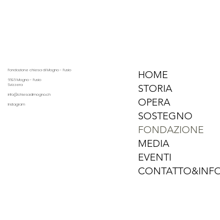
Fondazione chiesa di Mogno - Fusio
HOME
6696 Mogno - Fusio
Svizzera
STORIA
info@chiesadimogno.ch
OPERA
Instagram
SOSTEGNO
FONDAZIONE
MEDIA
EVENTI
CONTATTO&INF